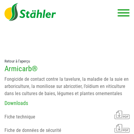
string(78) "Test 12 {FONT:12} // Dosierungen: test 123 dfasdf
asdfW134 245 34" string(62) "Test 12 {FONT:12} Dosierungen: test
123 dfasdf asdfW134 245 34"
Retour à l'aperçu
Armicarb®
Fongicide de contact contre la tavelure, la maladie de la suie en
arboriculture, la moniliose sur abricotier, l’oïdium en viticulture
dans les cultures de baies, légumes et plantes ornementales
Downloads
Fiche technique
Fiche de données de sécurité