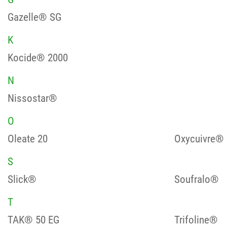
Gazelle® SG
K
Kocide® 2000
N
Nissostar®
O
Oleate 20
Oxycuivre® 
S
Slick®
Soufralo®
T
TAK® 50 EG
Trifoline®