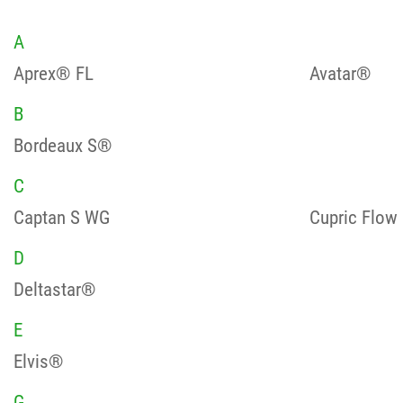
A
Aprex® FL
Avatar®
B
Bordeaux S®
C
Captan S WG
Cupric Flow
D
Deltastar®
E
Elvis®
G