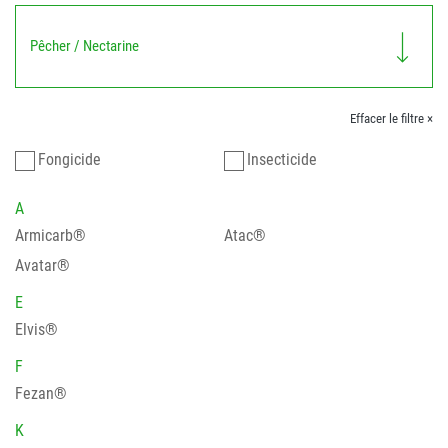
Pêcher / Nectarine
Effacer le filtre ×
Fongicide
Insecticide
A
Armicarb®
Atac®
Avatar®
E
Elvis®
F
Fezan®
K