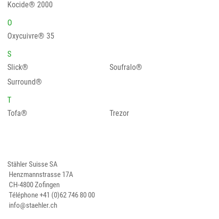
Kocide® 2000
O
Oxycuivre® 35
S
Slick®
Soufralo®
Surround®
T
Tofa®
Trezor
Stähler Suisse SA
Henzmannstrasse 17A
CH-4800 Zofingen
Téléphone
+41 (0)62 746 80 00
info@staehler.ch