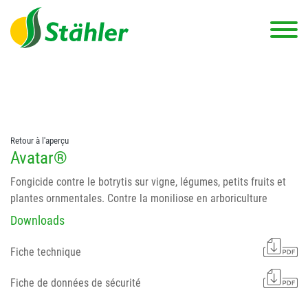
string(78) "Test 12 {FONT:12} // Dosierungen: test 123 dfasdf
asdfW134 245 34" string(62) "Test 12 {FONT:12} Dosierungen: test
123 dfasdf asdfW134 245 34"
Retour à l'aperçu
Avatar®
Fongicide contre le botrytis sur vigne, légumes, petits fruits et
plantes ornmentales. Contre la moniliose en arboriculture
Downloads
Fiche technique
Fiche de données de sécurité