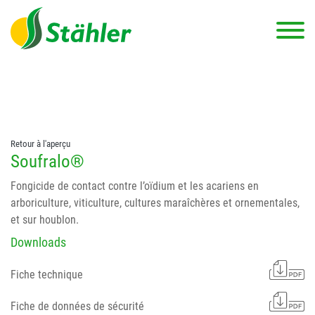
string(78) "Test 12 {FONT:12} // Dosierungen: test 123 dfasdf
asdfW134 245 34" string(62) "Test 12 {FONT:12} Dosierungen: test
123 dfasdf asdfW134 245 34"
Retour à l'aperçu
Soufralo®
Fongicide de contact contre l’oïdium et les acariens en
arboriculture, viticulture, cultures maraîchères et ornementales,
et sur houblon.
Downloads
Fiche technique
Fiche de données de sécurité