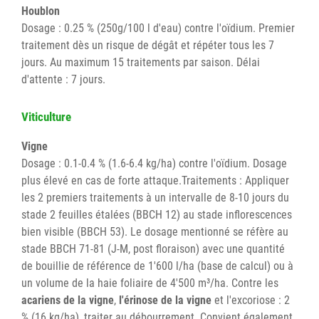
Houblon
Dosage : 0.25 % (250g/100 l d'eau) contre l'oïdium. Premier
traitement dès un risque de dégât et répéter tous les 7
jours. Au maximum 15 traitements par saison. Délai
d'attente : 7 jours.
Viticulture
Vigne
Dosage : 0.1-0.4 % (1.6-6.4 kg/ha) contre l'oïdium. Dosage
plus élevé en cas de forte attaque.Traitements : Appliquer
les 2 premiers traitements à un intervalle de 8-10 jours du
stade 2 feuilles étalées (BBCH 12) au stade inflorescences
bien visible (BBCH 53). Le dosage mentionné se réfère au
stade BBCH 71-81 (J-M, post floraison) avec une quantité
de bouillie de référence de 1'600 l/ha (base de calcul) ou à
un volume de la haie foliaire de 4'500 m³/ha. Contre les
acariens de la vigne
,
l'érinose de la vigne
et l'excoriose : 2
% (16 kg/ha), traiter au débourrement. Convient également