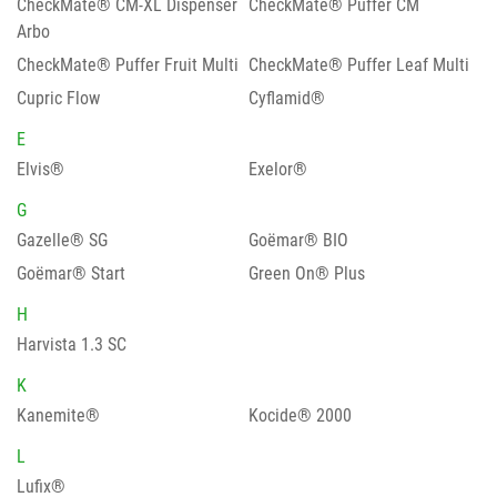
CheckMate® CM-XL Dispenser
CheckMate® Puffer CM
Arbo
CheckMate® Puffer Fruit Multi
CheckMate® Puffer Leaf Multi
Cupric Flow
Cyflamid®
E
Elvis®
Exelor®
G
Gazelle® SG
Goëmar® BIO
Goëmar® Start
Green On® Plus
H
Harvista 1.3 SC
K
Kanemite®
Kocide® 2000
L
Lufix®