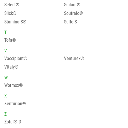
Select®
Siplant®
Slick®
Soufralo®
Stamina S®
Sulfo S
T
Tofa®
V
Vacciplant®
Venturex®
Vitaly®
W
Wormox®
X
Xenturion®
Z
Zofal® D