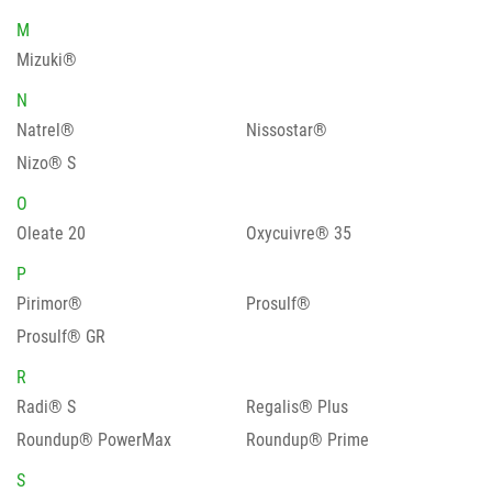
M
Mizuki®
N
Natrel®
Nissostar®
Nizo® S
O
Oleate 20
Oxycuivre® 35
P
Pirimor®
Prosulf®
Prosulf® GR
R
Radi® S
Regalis® Plus
Roundup® PowerMax
Roundup® Prime
S