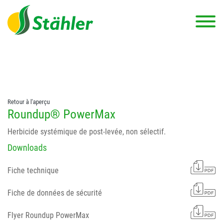
string(78) "Test 12 {FONT:12} // Dosierungen: test 123 dfasdf
asdfW134 245 34" string(62) "Test 12 {FONT:12} Dosierungen: test
123 dfasdf asdfW134 245 34"
Retour à l'aperçu
Roundup® PowerMax
Herbicide systémique de post-levée, non sélectif.
Downloads
Fiche technique
Fiche de données de sécurité
Flyer Roundup PowerMax