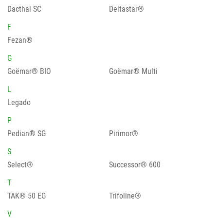
Dacthal SC
Deltastar®
F
Fezan®
G
Goëmar® BIO
Goëmar® Multi
L
Legado
P
Pedian® SG
Pirimor®
S
Select®
Successor® 600
T
TAK® 50 EG
Trifoline®
V