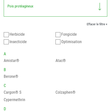
Pois protéagineux
Effacer le filtre ×
Herbicide
Fongicide
Insecticide
Optimisation
A
Amistar®
Atac®
B
Berone®
C
Cargon® S
Colzaphen®
Cypermethrin
D