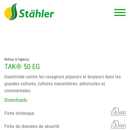
string(78) "Test 12 {FONT:12} // Dosierungen: test 123 dfasdf
asdfW134 245 34" string(62) "Test 12 {FONT:12} Dosierungen: test
123 dfasdf asdfW134 245 34"
Retour à l'aperçu
TAK® 50 EG
Insecticide contre les ravageurs piqueurs et broyeurs dans les
grandes cultures, cultures maraîchères, arboricoles et
ornementales.
Downloads
Fiche technique
Fiche de données de sécurité