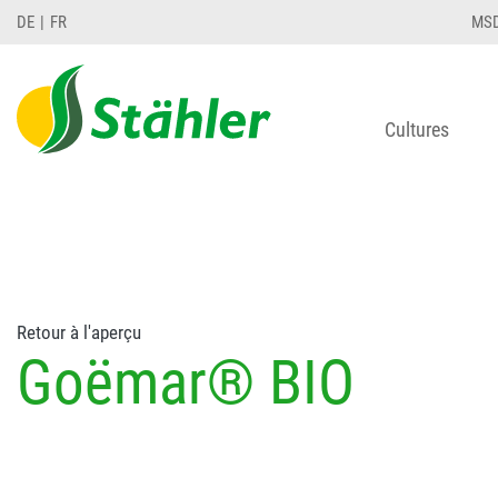
string(78) "Test 12 {FONT:12} // Dosierungen: test 1
DE
FR
MS
Cultures
Retour à l'aperçu
Goëmar® BIO