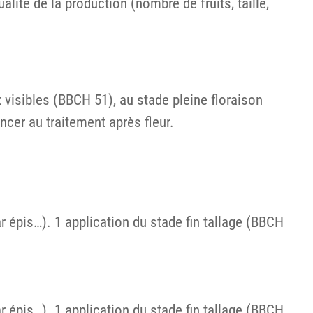
lité de la production (nombre de fruits, taille,
 visibles (BBCH 51), au stade pleine floraison
cer au traitement après fleur.
r épis…). 1 application du stade fin tallage (BBCH
r épis…). 1 application du stade fin tallage (BBCH