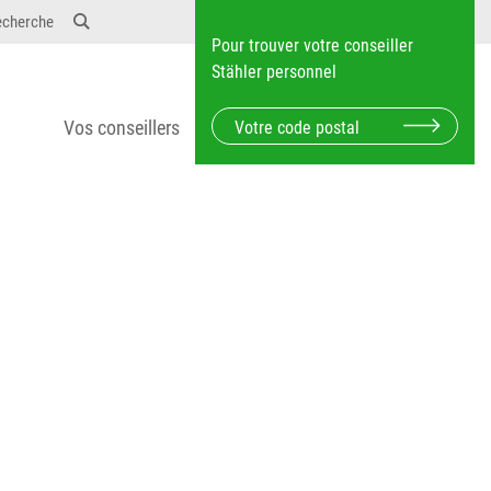
12} Dosierungen: test 123 dfasdf asdfW134 245 34"
echerche
Pour trouver votre conseiller
Stähler personnel
Vos conseillers