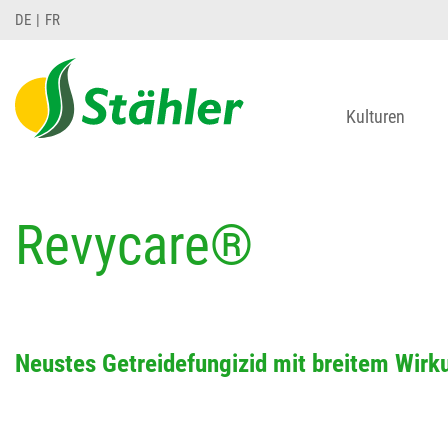
DE
FR
Kulturen
Revycare®
Neustes Getreidefungizid mit breitem Wir