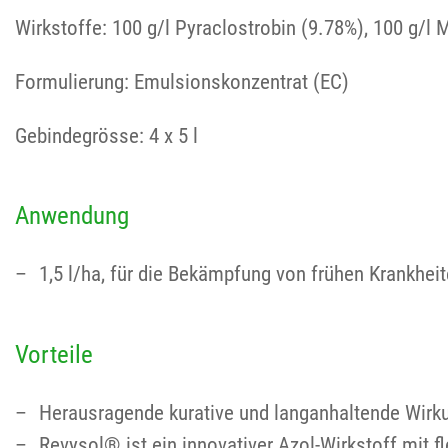
Wirkstoffe: 100 g/l Pyraclostrobin (9.78%), 100 g/l 
Formulierung: Emulsionskonzentrat (EC)
Gebindegrösse: 4 x 5 l
Anwendung
1,5 l/ha, für die Bekämpfung von frühen Krankhe
Vorteile
Herausragende kurative und langanhaltende Wirk
Revysol® ist ein innovativer Azol-Wirkstoff mit fl