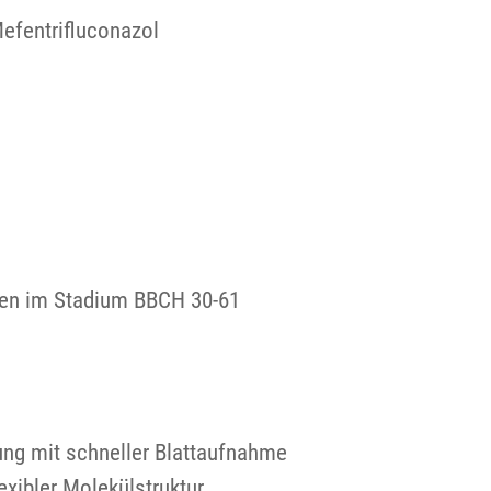
Mefentrifluconazol
iten im Stadium BBCH 30-61
ung mit schneller Blattaufnahme
exibler Molekülstruktur