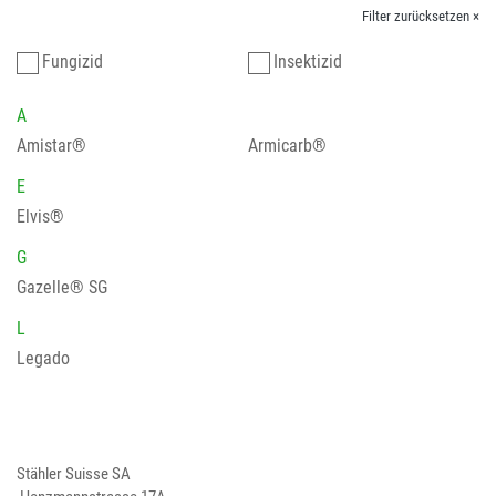
Filter zurücksetzen ×
Fungizid
Insektizid
A
Amistar®
Armicarb®
E
Elvis®
G
Gazelle® SG
L
Legado
Stähler Suisse SA