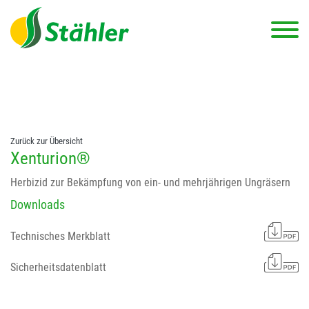
string(78) "Test 12 {FONT:12} // Dosierungen: test 123 dfasdf
asdfW134 245 34" string(62) "Test 12 {FONT:12} Dosierungen: test
123 dfasdf asdfW134 245 34"
Zurück zur Übersicht
Xenturion®
Herbizid zur Bekämpfung von ein- und mehrjährigen Ungräsern
Downloads
Technisches Merkblatt
Sicherheitsdatenblatt