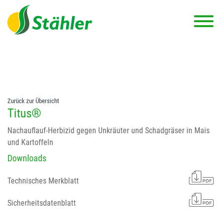
string(78) "Test 12 {FONT:12} // Dosierungen: test 123 dfasdf
asdfW134 245 34" string(62) "Test 12 {FONT:12} Dosierungen: test
123 dfasdf asdfW134 245 34"
Zurück zur Übersicht
Titus®
Nachauflauf-Herbizid gegen Unkräuter und Schadgräser in Mais
und Kartoffeln
Downloads
Technisches Merkblatt
Sicherheitsdatenblatt