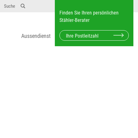
12} Dosierungen: test 123 dfasdf asdfW134 245 34"
Suche
Finden Sie Ihren persönlichen
Stähler-Berater
Aussendienst