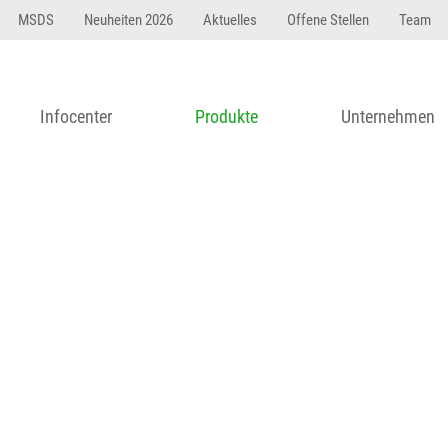
23 dfasdf asdfW134 245 34" string(62) "Test 12 {FONT:
MSDS
Neuheiten 2026
Aktuelles
Offene Stellen
Team
Infocenter
Produkte
Unternehmen