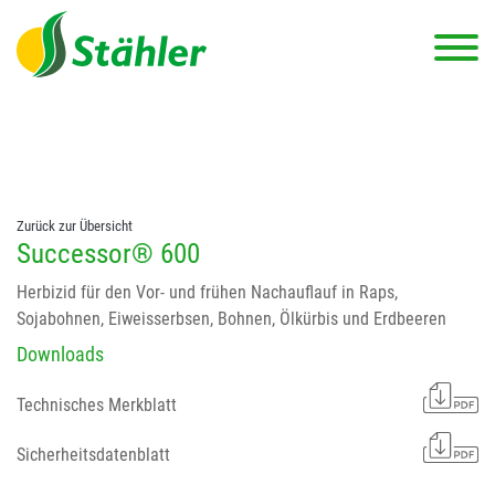
string(78) "Test 12 {FONT:12} // Dosierungen: test 123 dfasdf
asdfW134 245 34" string(62) "Test 12 {FONT:12} Dosierungen: test
123 dfasdf asdfW134 245 34"
Zurück zur Übersicht
Successor® 600
Herbizid für den Vor- und frühen Nachauflauf in Raps,
Sojabohnen, Eiweisserbsen, Bohnen, Ölkürbis und Erdbeeren
Downloads
Technisches Merkblatt
Sicherheitsdatenblatt