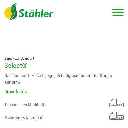
string(78) "Test 12 {FONT:12} // Dosierungen: test 123 dfasdf
asdfW134 245 34" string(62) "Test 12 {FONT:12} Dosierungen: test
123 dfasdf asdfW134 245 34"
Zurück zur Übersicht
Select®
Nachauflauf-Herbizid gegen Schadgräser in breitblättrigen
Kulturen
Downloads
Technisches Merkblatt
Sicherheitsdatenblatt