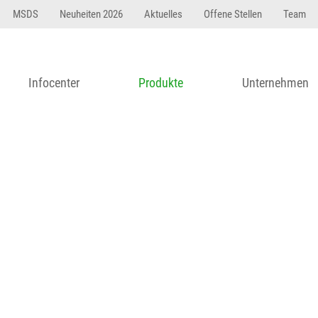
23 dfasdf asdfW134 245 34" string(62) "Test 12 {FONT:
MSDS
Neuheiten 2026
Aktuelles
Offene Stellen
Team
Infocenter
Produkte
Unternehmen