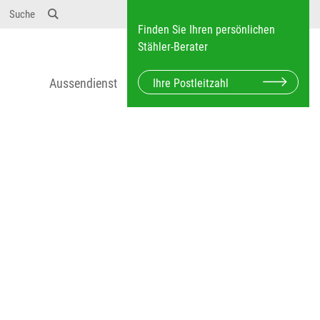
12} Dosierungen: test 123 dfasdf asdfW134 245 34"
Suche
Finden Sie Ihren persönlichen
Stähler-Berater
Aussendienst