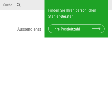
12} Dosierungen: test 123 dfasdf asdfW134 245 34"
Suche
Finden Sie Ihren persönlichen
Stähler-Berater
Aussendienst