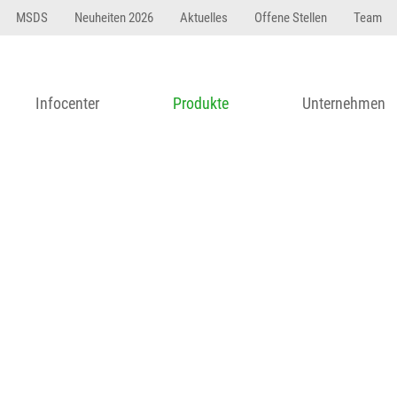
23 dfasdf asdfW134 245 34" string(62) "Test 12 {FONT:
MSDS
Neuheiten 2026
Aktuelles
Offene Stellen
Team
Infocenter
Produkte
Unternehmen