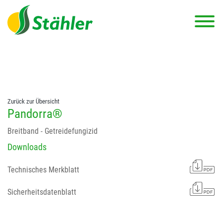
string(78) "Test 12 {FONT:12} // Dosierungen: test 123 dfasdf
asdfW134 245 34" string(62) "Test 12 {FONT:12} Dosierungen: test
123 dfasdf asdfW134 245 34"
Zurück zur Übersicht
Pandorra®
Breitband - Getreidefungizid
Downloads
Technisches Merkblatt
Sicherheitsdatenblatt