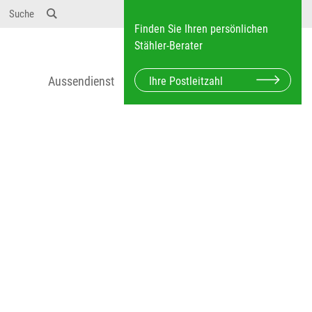
12} Dosierungen: test 123 dfasdf asdfW134 245 34"
Suche
Finden Sie Ihren persönlichen
Stähler-Berater
Aussendienst