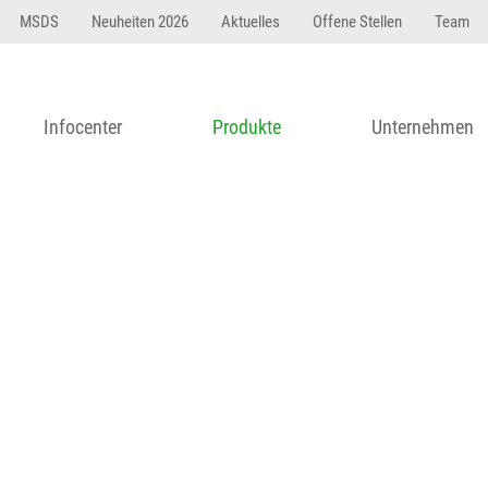
23 dfasdf asdfW134 245 34" string(62) "Test 12 {FONT:
MSDS
Neuheiten 2026
Aktuelles
Offene Stellen
Team
Infocenter
Produkte
Unternehmen