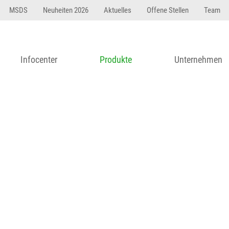
23 dfasdf asdfW134 245 34" string(62) "Test 12 {FONT:
MSDS
Neuheiten 2026
Aktuelles
Offene Stellen
Team
Infocenter
Produkte
Unternehmen