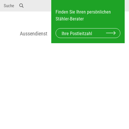
12} Dosierungen: test 123 dfasdf asdfW134 245 34"
Suche
Finden Sie Ihren persönlichen
Stähler-Berater
Aussendienst