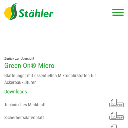
string(78) "Test 12 {FONT:12} // Dosierungen: test 123 dfasdf
asdfW134 245 34" string(62) "Test 12 {FONT:12} Dosierungen: test
123 dfasdf asdfW134 245 34"
Zurück zur Übersicht
Green On® Micro
Blattdünger mit essentiellen Mikronährstoffen für
Ackerbaukulturen
Downloads
Technisches Merkblatt
Sicherheitsdatenblatt