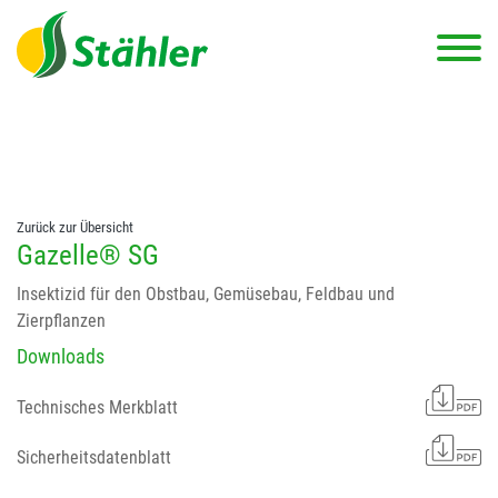
string(78) "Test 12 {FONT:12} // Dosierungen: test 123 dfasdf
asdfW134 245 34" string(62) "Test 12 {FONT:12} Dosierungen: test
123 dfasdf asdfW134 245 34"
Zurück zur Übersicht
Gazelle® SG
Insektizid für den Obstbau, Gemüsebau, Feldbau und
Zierpflanzen
Downloads
Technisches Merkblatt
Sicherheitsdatenblatt