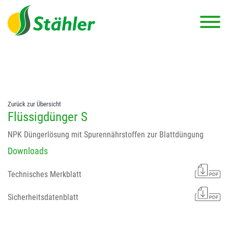
string(78) "Test 12 {FONT:12} // Dosierungen: test 123 dfasdf
asdfW134 245 34" string(62) "Test 12 {FONT:12} Dosierungen: test
123 dfasdf asdfW134 245 34"
Zurück zur Übersicht
Flüssigdünger S
NPK Düngerlösung mit Spurennährstoffen zur Blattdüngung
Downloads
Technisches Merkblatt
Sicherheitsdatenblatt