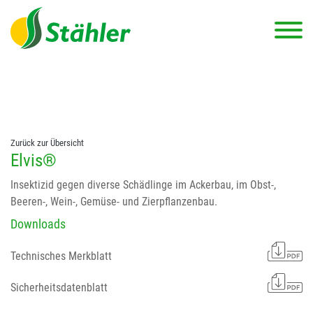
string(78) "Test 12 {FONT:12} // Dosierungen: test 123 dfasdf
asdfW134 245 34" string(62) "Test 12 {FONT:12} Dosierungen: test
123 dfasdf asdfW134 245 34"
Zurück zur Übersicht
Elvis®
Insektizid gegen diverse Schädlinge im Ackerbau, im Obst-,
Beeren-, Wein-, Gemüse- und Zierpflanzenbau.
Downloads
Technisches Merkblatt
Sicherheitsdatenblatt