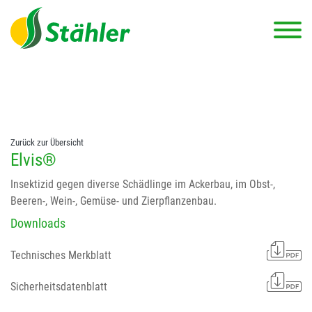
string(78) "Test 12 {FONT:12} // Dosierungen: test 123 dfasdf
asdfW134 245 34" string(62) "Test 12 {FONT:12} Dosierungen: test
123 dfasdf asdfW134 245 34"
Zurück zur Übersicht
Elvis®
Insektizid gegen diverse Schädlinge im Ackerbau, im Obst-,
Beeren-, Wein-, Gemüse- und Zierpflanzenbau.
Downloads
Technisches Merkblatt
Sicherheitsdatenblatt