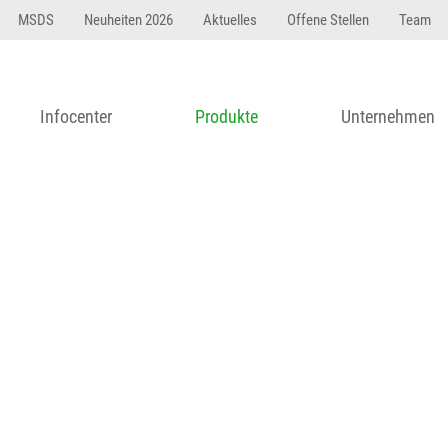
23 dfasdf asdfW134 245 34" string(62) "Test 12 {FONT:
MSDS
Neuheiten 2026
Aktuelles
Offene Stellen
Team
Infocenter
Produkte
Unternehmen