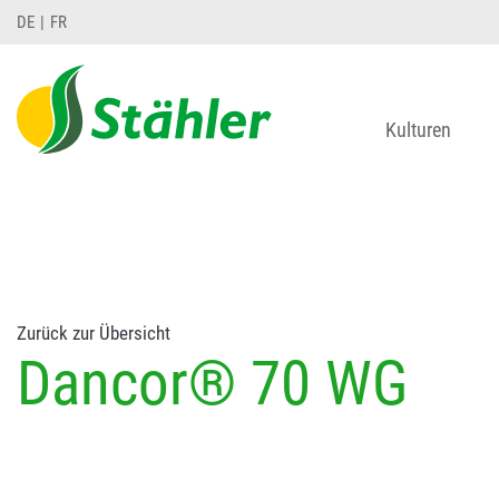
string(78) "Test 12 {FONT:12} // Dosierungen: test 1
DE
FR
Kulturen
Zurück zur Übersicht
Dancor® 70 WG