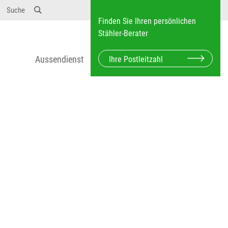
12} Dosierungen: test 123 dfasdf asdfW134 245 34"
Suche
Finden Sie Ihren persönlichen
Stähler-Berater
Aussendienst