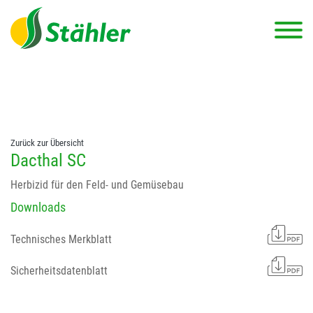
string(78) "Test 12 {FONT:12} // Dosierungen: test 123 dfasdf
asdfW134 245 34" string(62) "Test 12 {FONT:12} Dosierungen: test
123 dfasdf asdfW134 245 34"
Zurück zur Übersicht
Dacthal SC
Herbizid für den Feld- und Gemüsebau
Downloads
Technisches Merkblatt
Sicherheitsdatenblatt