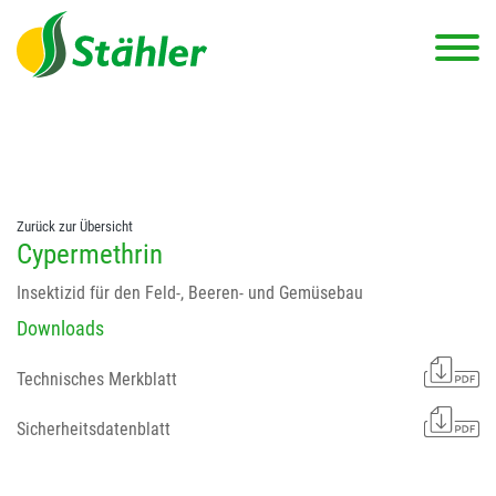
string(78) "Test 12 {FONT:12} // Dosierungen: test 123 dfasdf
asdfW134 245 34" string(62) "Test 12 {FONT:12} Dosierungen: test
123 dfasdf asdfW134 245 34"
Zurück zur Übersicht
Cypermethrin
Insektizid für den Feld-, Beeren- und Gemüsebau
Downloads
Technisches Merkblatt
Sicherheitsdatenblatt