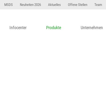
23 dfasdf asdfW134 245 34" string(62) "Test 12 {FONT:
MSDS
Neuheiten 2026
Aktuelles
Offene Stellen
Team
Infocenter
Produkte
Unternehmen