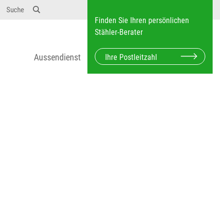
12} Dosierungen: test 123 dfasdf asdfW134 245 34"
Suche
Finden Sie Ihren persönlichen
Stähler-Berater
Aussendienst