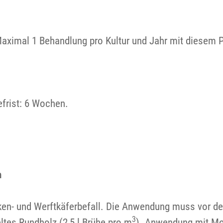
Maximal 1 Behandlung pro Kultur und Jahr mit diesem 
efrist: 6 Wochen.
n
orken- und Werftkäferbefall. Die Anwendung muss vor 
3
tes Rundholz (2,5 l Brühe pro m
). Anwendung mit Mo