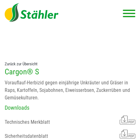
string(78) "Test 12 {FONT:12} // Dosierungen: test 123 dfasdf
asdfW134 245 34" string(62) "Test 12 {FONT:12} Dosierungen: test
123 dfasdf asdfW134 245 34"
Zurück zur Übersicht
Cargon® S
Vorauflauf-Herbizid gegen einjährige Unkräuter und Gräser in
Raps, Kartoffeln, Sojabohnen, Eiweisserbsen, Zuckerrüben und
Gemüsekulturen.
Downloads
Technisches Merkblatt
Sicherheitsdatenblatt