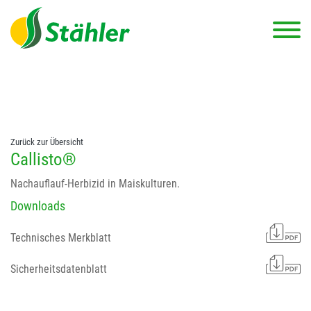
string(78) "Test 12 {FONT:12} // Dosierungen: test 123 dfasdf
asdfW134 245 34" string(62) "Test 12 {FONT:12} Dosierungen: test
123 dfasdf asdfW134 245 34"
Zurück zur Übersicht
Callisto®
Nachauflauf-Herbizid in Maiskulturen.
Downloads
Technisches Merkblatt
Sicherheitsdatenblatt