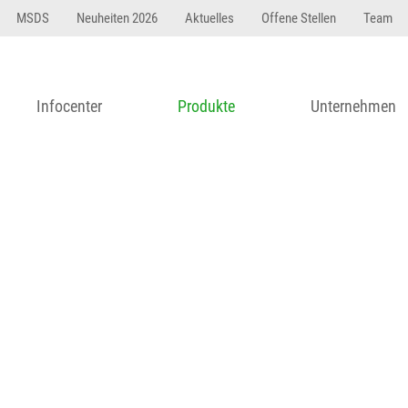
23 dfasdf asdfW134 245 34" string(62) "Test 12 {FONT:
MSDS
Neuheiten 2026
Aktuelles
Offene Stellen
Team
Infocenter
Produkte
Unternehmen