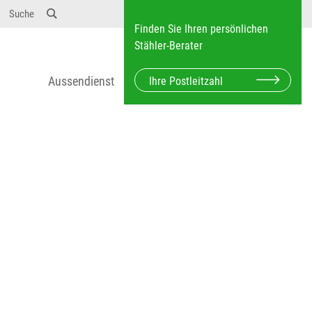
12} Dosierungen: test 123 dfasdf asdfW134 245 34"
Suche
Finden Sie Ihren persönlichen
Stähler-Berater
Aussendienst