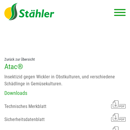
string(78) "Test 12 {FONT:12} // Dosierungen: test 123 dfasdf
asdfW134 245 34" string(62) "Test 12 {FONT:12} Dosierungen: test
123 dfasdf asdfW134 245 34"
Zurück zur Übersicht
Atac®
Insektizid gegen Wickler in Obstkulturen, und verschiedene
Schädlinge in Gemüsekulturen.
Downloads
Technisches Merkblatt
Sicherheitsdatenblatt