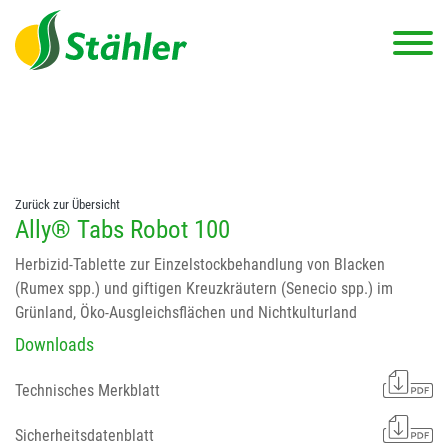
string(78) "Test 12 {FONT:12} // Dosierungen: test 123 dfasdf
asdfW134 245 34" string(62) "Test 12 {FONT:12} Dosierungen: test
123 dfasdf asdfW134 245 34"
Zurück zur Übersicht
Ally® Tabs Robot 100
Herbizid-Tablette zur Einzelstockbehandlung von Blacken
(Rumex spp.) und giftigen Kreuzkräutern (Senecio spp.) im
Grünland, Öko-Ausgleichsflächen und Nichtkulturland
Downloads
Technisches Merkblatt
Sicherheitsdatenblatt