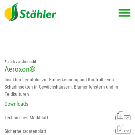
string(78) "Test 12 {FONT:12} // Dosierungen: test 123 dfasdf
asdfW134 245 34" string(62) "Test 12 {FONT:12} Dosierungen: test
123 dfasdf asdfW134 245 34"
Zurück zur Übersicht
Aeroxon®
Insekten-Leimfolie zur Früherkennung und Kontrolle von
Schadinsekten in Gewächshäusern, Blumenfenstern und in
Feldkulturen
Downloads
Technisches Merkblatt
Sicherheitsdatenblatt