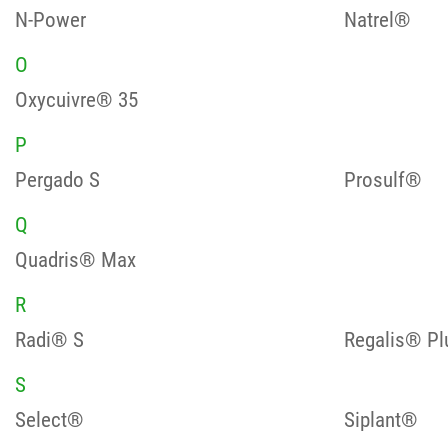
N-Power
Natrel®
O
Oxycuivre® 35
P
Pergado S
Prosulf®
Q
Quadris® Max
R
Radi® S
Regalis® Pl
S
Select®
Siplant®