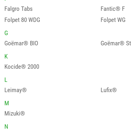
Falgro Tabs
Fantic® F
Folpet 80 WDG
Folpet WG
G
Goëmar® BIO
Goëmar® St
K
Kocide® 2000
L
Leimay®
Lufix®
M
Mizuki®
N