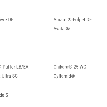
vre DF
Amarel®-Folpet DF
Avatar®
 Puffer LB/EA
Chikara® 25 WG
 Ultra SC
Cyflamid®
ide S