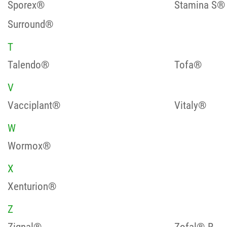
Sporex®
Stamina S®
Surround®
T
Talendo®
Tofa®
V
Vacciplant®
Vitaly®
W
Wormox®
X
Xenturion®
Z
Zignal®
Zofal® R