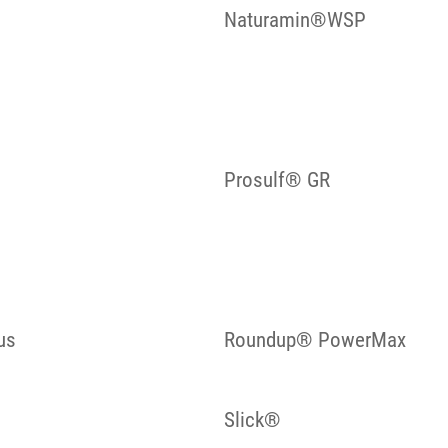
Naturamin®WSP
Prosulf® GR
us
Roundup® PowerMax
Slick®