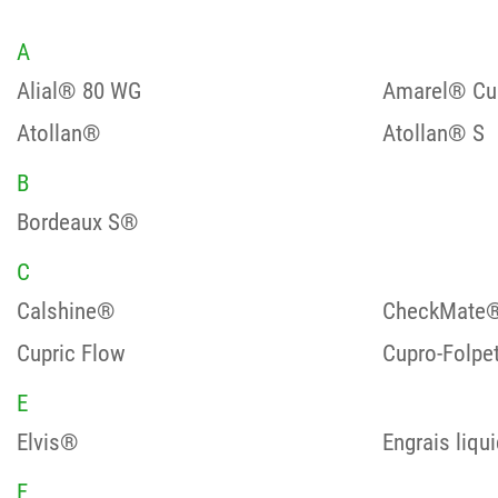
A
Alial® 80 WG
Amarel® Cui
Atollan®
Atollan® S
B
Bordeaux S®
C
Calshine®
CheckMate®
Cupric Flow
Cupro-Folpet
E
Elvis®
Engrais liqu
F