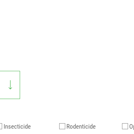
Insecticide
Rodenticide
O