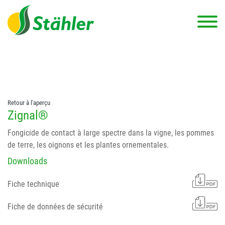
string(78) "Test 12 {FONT:12} // Dosierungen: test 123 dfasdf
asdfW134 245 34" string(62) "Test 12 {FONT:12} Dosierungen: test
123 dfasdf asdfW134 245 34"
Retour à l'aperçu
Zignal®
Fongicide de contact à large spectre dans la vigne, les pommes
de terre, les oignons et les plantes ornementales.
Downloads
Fiche technique
Fiche de données de sécurité