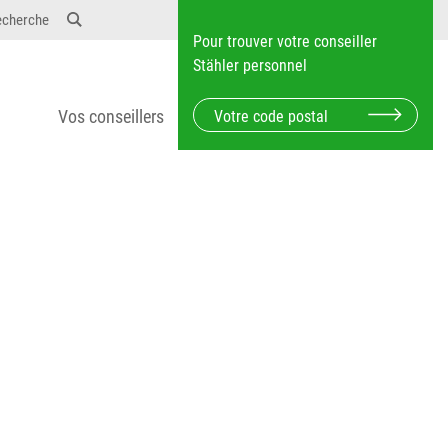
12} Dosierungen: test 123 dfasdf asdfW134 245 34"
echerche
Pour trouver votre conseiller
Stähler personnel
Vos conseillers