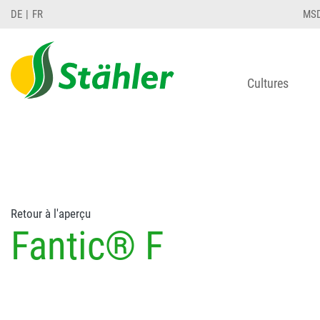
string(78) "Test 12 {FONT:12} // Dosierungen: test 1
DE
FR
MS
Cultures
Retour à l'aperçu
Fantic® F