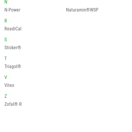
N
N-Power
Naturamin®WSP
R
ReadiCal
S
Sticker®
T
Triagol®
V
Vitex
Z
Zofal® R