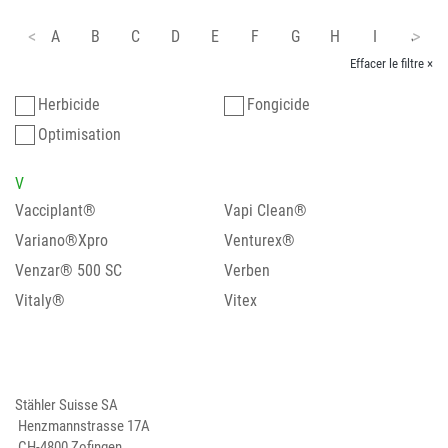
A
B
C
D
E
F
G
H
I
J
Effacer le filtre ×
Herbicide
Fongicide
Optimisation
V
Vacciplant®
Vapi Clean®
Variano®Xpro
Venturex®
Venzar® 500 SC
Verben
Vitaly®
Vitex
Stähler Suisse SA
Henzmannstrasse 17A
CH-4800 Zofingen