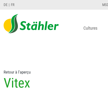
string(78) "Test 12 {FONT:12} // Dosierungen: test 1
DE
FR
MS
Cultures
Retour à l'aperçu
Vitex