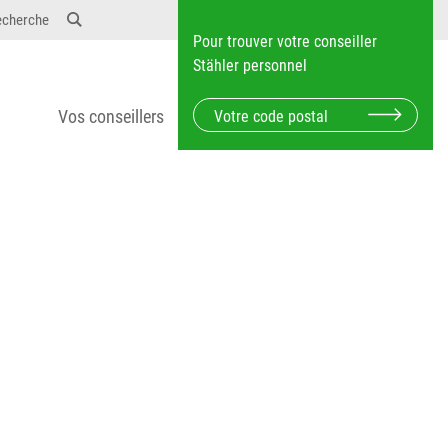
12} Dosierungen: test 123 dfasdf asdfW134 245 34"
echerche
Pour trouver votre conseiller
Stähler personnel
Vos conseillers