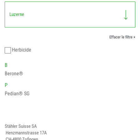
Luzerne
Effacer le filtre ×
Herbicide
B
Berone®
P
Pedian® SG
Stähler Suisse SA
Henzmannstrasse 17A
CH-4800 Zofingen