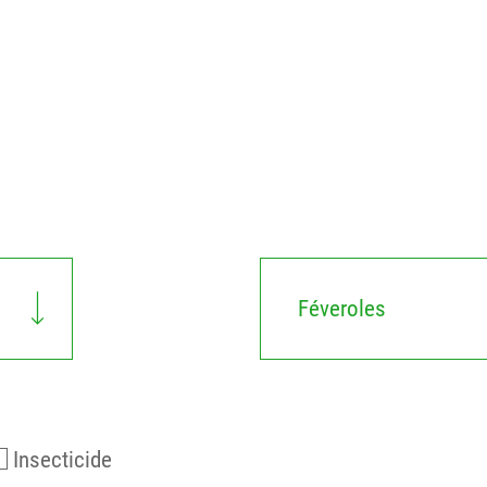
Féveroles
Insecticide