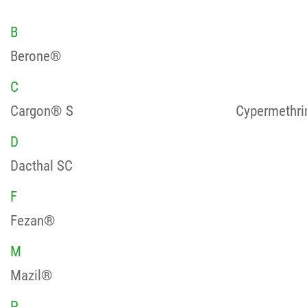
B
Berone®
C
Cargon® S
Cypermethri
D
Dacthal SC
F
Fezan®
M
Mazil®
P