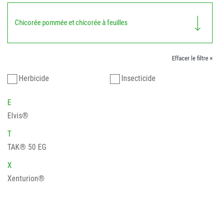
Chicorée pommée et chicorée à feuilles
Effacer le filtre ×
Herbicide
Insecticide
E
Elvis®
T
TAK® 50 EG
X
Xenturion®