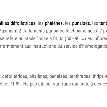
illes défoliatrices
, les
phalènes
, les
punaises
, les
ten
aximum 2 traitements par parcelle et par année à 7 jours
e réfère au stade "mise à fruits (50 - 90 % des inflore
onformément aux instructions du service d'homologation
s défoliatrices, phalènes, punaises, tenthrèdes, thrip
 et 71-89. Ne pas utiliser sur fruits qui suite à des lé