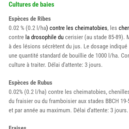
Cultures de baies
Espèces de Ribes
0.02 % (0.2 l/ha
) contre les
cheimatobies
, les
chen
contre
la drosophile du
cerisier (au stade 85-89). M
à des lésions sécrètent du jus. Le dosage indiqué s
une quantité standard de bouillie de 1000 l/ha. C
culture à traiter. Délai d'attente: 3 jours.
Espèces de Rubus
0.02% (0.2 l/ha) contre les cheimatobies, chenille
du fraisier ou du framboisier aux stades BBCH 19-59
et par année au maximum. Délai d'attente: 3 jours.
Fraises