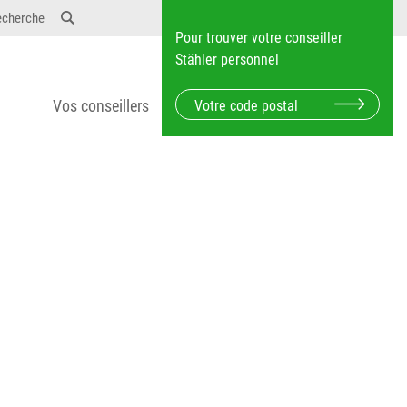
12} Dosierungen: test 123 dfasdf asdfW134 245 34"
echerche
Pour trouver votre conseiller
Stähler personnel
Vos conseillers