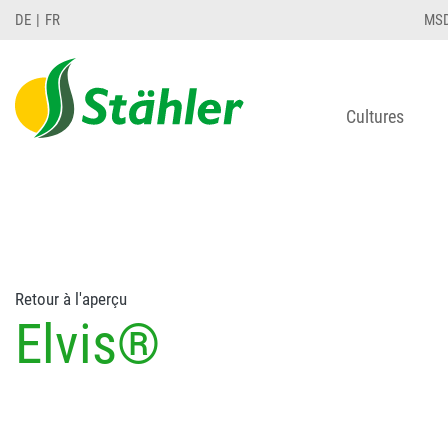
string(78) "Test 12 {FONT:12} // Dosierungen: test 1
DE
FR
MS
Cultures
Retour à l'aperçu
Elvis®