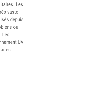
itaires. Les
très vaste
lisés depuis
obiens ou
. Les
yonnement UV
aires.