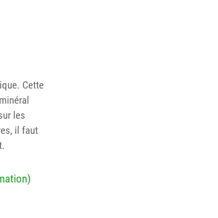
sique. Cette
 minéral
sur les
s, il faut
t.
mation)