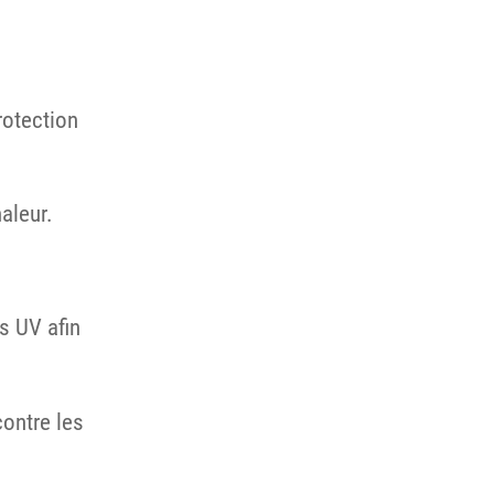
rotection
aleur.
s UV afin
contre les