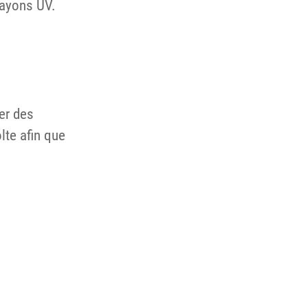
 rayons UV.
er des
lte afin que