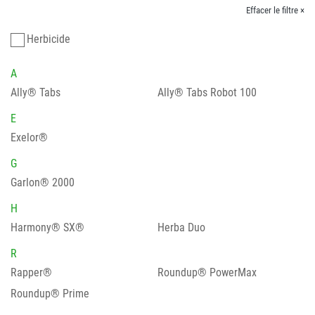
Effacer le filtre ×
Herbicide
A
Ally® Tabs
Ally® Tabs Robot 100
E
Exelor®
G
Garlon® 2000
H
Harmony® SX®
Herba Duo
R
Rapper®
Roundup® PowerMax
Roundup® Prime