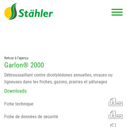
string(78) "Test 12 {FONT:12} // Dosierungen: test 123 dfasdf
asdfW134 245 34" string(62) "Test 12 {FONT:12} Dosierungen: test
123 dfasdf asdfW134 245 34"
Retour à l'aperçu
Garlon® 2000
Débroussaillant contre dicotylédones annuelles, vivaces ou
ligneuses dans les friches, gazons, prairies et pâturages
Downloads
Fiche technique
Fiche de données de sécurité